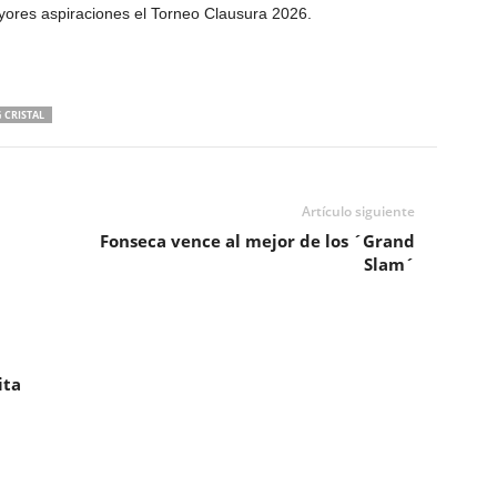
yores aspiraciones el Torneo Clausura 2026.
 CRISTAL
Artículo siguiente
Fonseca vence al mejor de los ´Grand
Slam´
ita