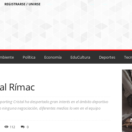
REGISTRARSE / UNIRSE
mbiente
Política
Economía
EduCultura
Deportes
Tecn
 al Rímac
orting Cristal ha despertado gran interés en el ámbito deportivo
o ninguna negociación, diferentes medios lo ven en el equipo
112
0