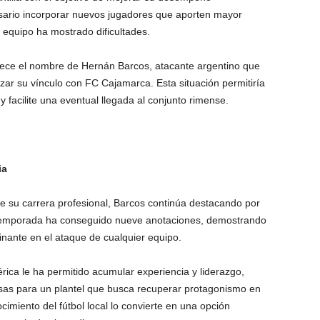
esario incorporar nuevos jugadores que aporten mayor
l equipo ha mostrado dificultades.
rece el nombre de Hernán Barcos, atacante argentino que
zar su vínculo con FC Cajamarca. Esta situación permitiría
y facilite una eventual llegada al conjunto rimense.
ia
de su carrera profesional, Barcos continúa destacando por
 temporada ha conseguido nueve anotaciones, demostrando
nante en el ataque de cualquier equipo.
érica le ha permitido acumular experiencia y liderazgo,
osas para un plantel que busca recuperar protagonismo en
miento del fútbol local lo convierte en una opción