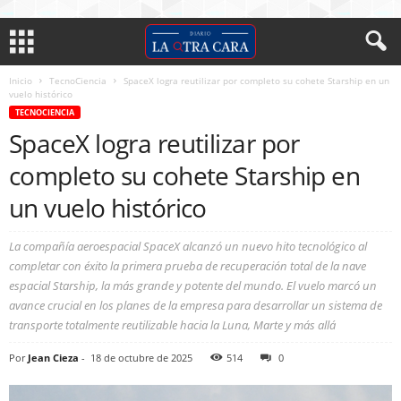
Inicio
TecnoCiencia
SpaceX logra reutilizar por completo su cohete Starship en un
vuelo histórico
TECNOCIENCIA
SpaceX logra reutilizar por
completo su cohete Starship en
un vuelo histórico
La compañía aeroespacial SpaceX alcanzó un nuevo hito tecnológico al
completar con éxito la primera prueba de recuperación total de la nave
espacial Starship, la más grande y potente del mundo. El vuelo marcó un
avance crucial en los planes de la empresa para desarrollar un sistema de
transporte totalmente reutilizable hacia la Luna, Marte y más allá
Por
Jean Cieza
-
18 de octubre de 2025
514
0