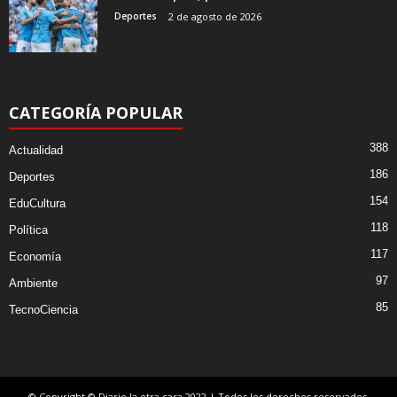
Deportes
2 de agosto de 2026
CATEGORÍA POPULAR
388
Actualidad
186
Deportes
154
EduCultura
118
Política
117
Economía
97
Ambiente
85
TecnoCiencia
© Copyright © Diario la otra cara 2022 | Todos los derechos reservados.