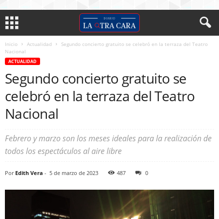
Inicio
Actualidad
Segundo concierto gratuito se celebró en la terraza del Teatro
Nacional
ACTUALIDAD
Segundo concierto gratuito se
celebró en la terraza del Teatro
Nacional
Febrero y marzo son los meses ideales para la realización de
todos los espectáculos al aire libre
Por
Edith Vera
-
5 de marzo de 2023
487
0