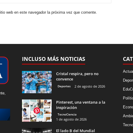
sitio web en este navegador la próxima vez que comente.
INCLUSO MÁS NOTICIAS
CAT
Actua
Cristal respira, pero no
convence
Depor
Deportes
2 de agosto de 2026
EduCu
nte,
Políti
Pinterest, una ventana a la
inspiración
Econ
TecnoCiencia
Ambie
1 de agosto de 2026
Tecno
El lado B del Mundial