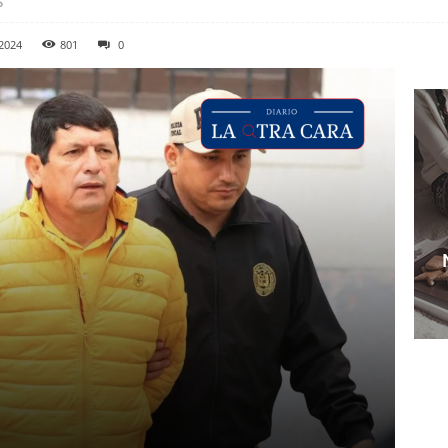
s
2024
801
0