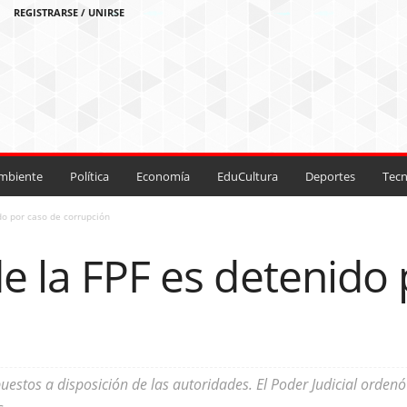
REGISTRARSE / UNIRSE
mbiente
Política
Economía
EduCultura
Deportes
Tecn
do por caso de corrupción
e la FPF es detenido
uestos a disposición de las autoridades. El Poder Judicial ordenó