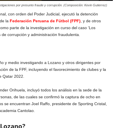
stigaciones por presunto fraude y corrupción. (Composiciòn: Kevin Gutierrez)
nal, con orden del Poder Judicial, ejecutó la detención
 de la
Federación Peruana de Fútbol (FPF)
, y de otros
como parte de la investigación en curso del caso ‘Los
s de corrupción y administración fraudulenta.
ño y medio investigando a Lozano y otros dirigentes por
ción de la FPF, incluyendo el favorecimiento de clubes y la
e Qatar 2022.
der Orihuela, incluyó todos los análisis en la sede de la
rsonas, de las cuales se confirmó la captura de ocho en
os se encuentran Joel Raffo, presidente de Sporting Cristal,
b Academia Cantolao.
 Lozano?