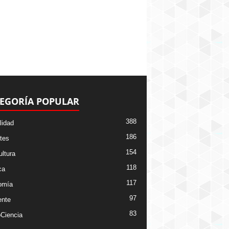
EGORÍA POPULAR
388
lidad
186
tes
154
ltura
118
ca
117
omía
97
nte
83
Ciencia