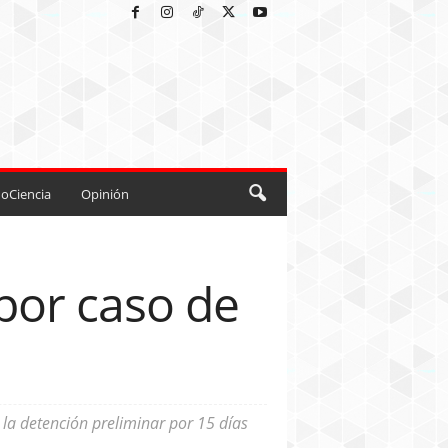
oCiencia
Opinión
 por caso de
 la detención preliminar por 15 días