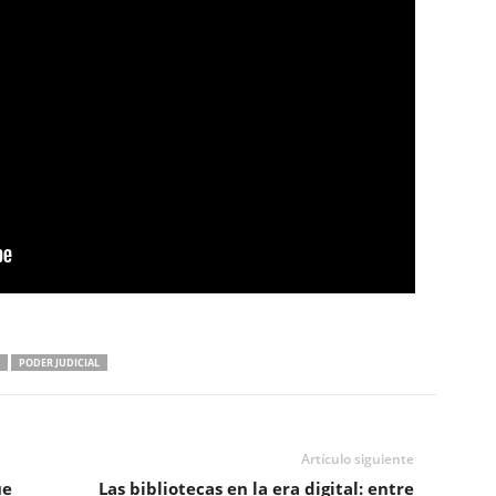
PODER JUDICIAL
Artículo siguiente
ue
Las bibliotecas en la era digital: entre