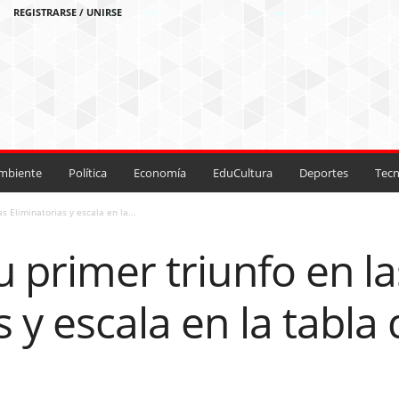
REGISTRARSE / UNIRSE
mbiente
Política
Economía
EduCultura
Deportes
Tecn
s Eliminatorias y escala en la...
u primer triunfo en la
 y escala en la tabla