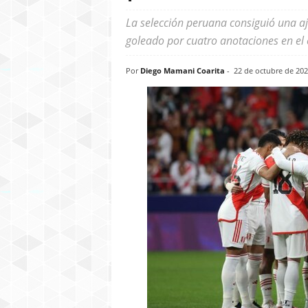
La selección peruana consiguió una aju
goleado por cuatro anotaciones en el
Por
Diego Mamani Coarita
-
22 de octubre de 20