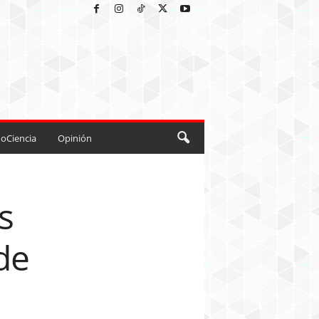
oCiencia
Opinión
s
 de