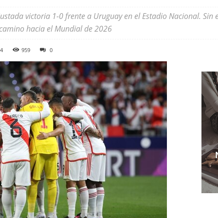
stada victoria 1-0 frente a Uruguay en el Estadio Nacional. Sin e
 camino hacia el Mundial de 2026
24
959
0