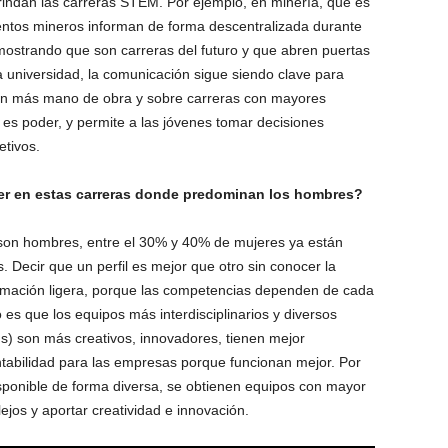
rindan las carreras STEM. Por ejemplo, en minería, que es
entos mineros informan de forma descentralizada durante
 mostrando que son carreras del futuro y que abren puertas
la universidad, la comunicación sigue siendo clave para
eren más mano de obra y sobre carreras con mayores
es poder, y permite a las jóvenes tomar decisiones
etivos.
jer en estas carreras donde predominan los hombres?
 son hombres, entre el 30% y 40% de mujeres ya están
 Decir que un perfil es mejor que otro sin conocer la
rmación ligera, porque las competencias dependen de cada
es que los equipos más interdisciplinarios y diversos
s) son más creativos, innovadores, tienen mejor
ntabilidad para las empresas porque funcionan mejor. Por
isponible de forma diversa, se obtienen equipos con mayor
jos y aportar creatividad e innovación.