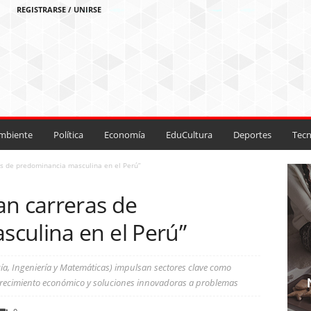
REGISTRARSE / UNIRSE
mbiente
Política
Economía
EduCultura
Deportes
Tecn
s de predominancia masculina en el Perú”
an carreras de
culina en el Perú”
gía, Ingeniería y Matemáticas) impulsan sectores clave como
l crecimiento económico y soluciones innovadoras a problemas