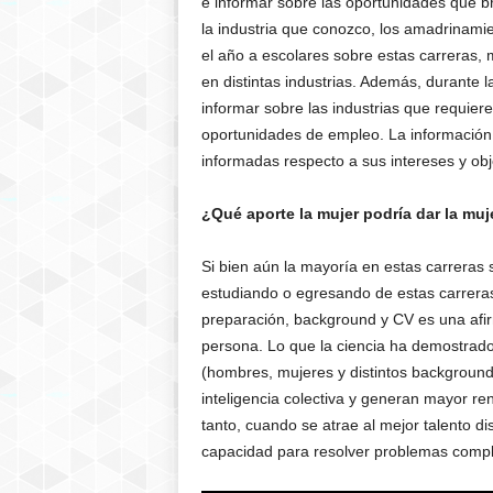
e informar sobre las oportunidades que b
la industria que conozco, los amadrinami
el año a escolares sobre estas carreras,
en distintas industrias. Además, durante 
informar sobre las industrias que requi
oportunidades de empleo. La información 
informadas respecto a sus intereses y obj
¿Qué aporte la mujer podría dar la mu
Si bien aún la mayoría en estas carreras
estudiando o egresando de estas carreras.
preparación, background y CV es una afi
persona. Lo que la ciencia ha demostrado 
(hombres, mujeres y distintos background
inteligencia colectiva y generan mayor re
tanto, cuando se atrae al mejor talento d
capacidad para resolver problemas comple