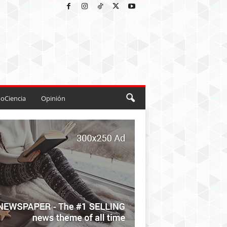
oCiencia
Opinión