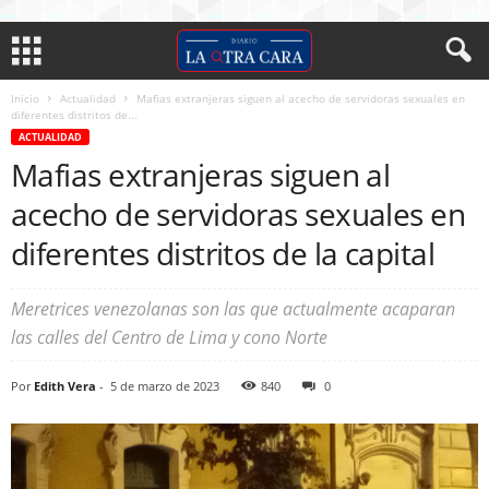
Inicio
Actualidad
Mafias extranjeras siguen al acecho de servidoras sexuales en
diferentes distritos de...
ACTUALIDAD
Mafias extranjeras siguen al
acecho de servidoras sexuales en
diferentes distritos de la capital
Meretrices venezolanas son las que actualmente acaparan
las calles del Centro de Lima y cono Norte
Por
Edith Vera
-
5 de marzo de 2023
840
0