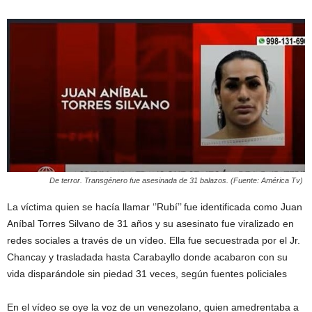
De terror. Transgénero fue asesinada de 31 balazos. (Fuente: América Tv)
La víctima quien se hacía llamar ‘’Rubí’’ fue identificada como Juan
Aníbal Torres Silvano de 31 años y su asesinato fue viralizado en
redes sociales a través de un vídeo. Ella fue secuestrada por el Jr.
Chancay y trasladada hasta Carabayllo donde acabaron con su
vida disparándole sin piedad 31 veces, según fuentes policiales
En el vídeo se oye la voz de un venezolano, quien amedrentaba a