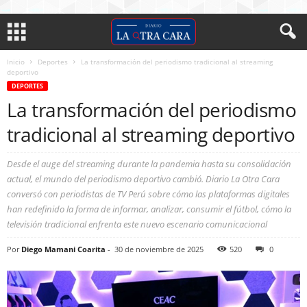
Inicio
Deportes
La transformación del periodismo tradicional al streaming
deportivo
DEPORTES
La transformación del periodismo
tradicional al streaming deportivo
Desde el auge del streaming durante la pandemia hasta su consolidación
actual, el mundo del periodismo deportivo cambió. Diario La Otra Cara
conversó con periodistas de TV Perú sobre cómo las plataformas digitales
han redefinido la forma de informar, analizar, consumir el fútbol, cómo la
televisión tradicional enfrenta este nuevo escenario comunicacional
Por
Diego Mamani Coarita
-
30 de noviembre de 2025
520
0