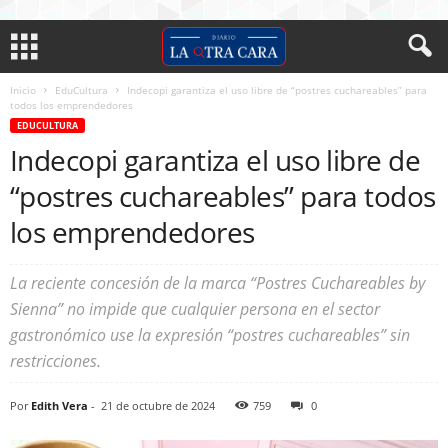
Inicio
EduCultura
Indecopi garantiza el uso libre de “postres cuchareables” para
todos los emprendedores
EDUCULTURA
Indecopi garantiza el uso libre de
“postres cuchareables” para todos
los emprendedores
La reciente concesión de la marca “Postres Cuchareables by
Sienna” no impide que cualquier persona en el sector
gastronómico use la expresión “postres cuchareables” sin
restricciones.
Por
Edith Vera
-
21 de octubre de 2024
759
0