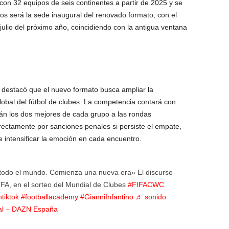
on 32 equipos de seis continentes a partir de 2025 y se
os será la sede inaugural del renovado formato, con el
julio del próximo año, coincidiendo con la antigua ventana
o, destacó que el nuevo formato busca ampliar la
global del fútbol de clubes. La competencia contará con
án los dos mejores de cada grupo a las rondas
directamente por sanciones penales si persiste el empate,
intensificar la emoción en cada encuentro.
a todo el mundo. Comienza una nueva era» El discurso
FIFA, en el sorteo del Mundial de Clubes
#FIFACWC
tiktok
#footballacademy
#GianniInfantino
♬ sonido
nal – DAZN España