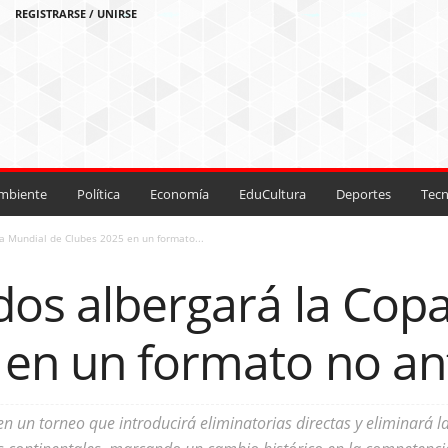
REGISTRARSE / UNIRSE
mbiente
Política
Economía
EduCultura
Deportes
Tecn
a Mundial de Clubes 2025 en un formato...
dos albergará la Cop
 en un formato no ant
 en un torneo que introducirá eliminatorias directas y eliminará 