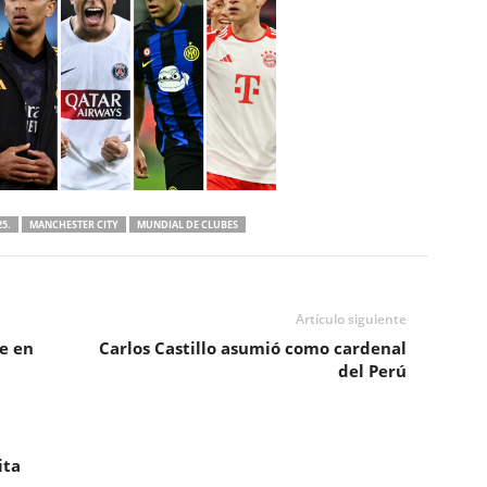
5.
MANCHESTER CITY
MUNDIAL DE CLUBES
Artículo siguiente
ve en
Carlos Castillo asumió como cardenal
del Perú
ita