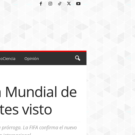
oCiencia
Opinión
a Mundial de
es visto
la prórroga. La FIFA confirma el nuevo