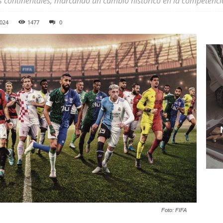
s continentales, marcando un cambio histórico en la competenci
2024
1477
0
Foto: FIFA