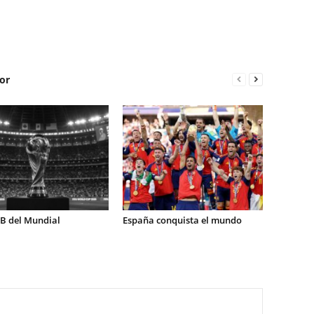
or
 B del Mundial
España conquista el mundo