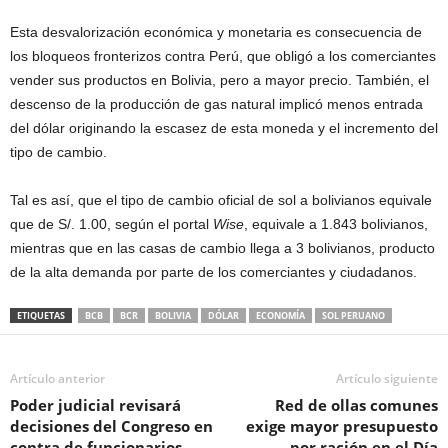
Esta desvalorización económica y monetaria es consecuencia de
los bloqueos fronterizos contra Perú, que obligó a los comerciantes
vender sus productos en Bolivia, pero a mayor precio. También, el
descenso de la producción de gas natural implicó menos entrada
del dólar originando la escasez de esta moneda y el incremento del
tipo de cambio.
Tal es así, que el tipo de cambio oficial de sol a bolivianos equivale
que de S/. 1.00, según el portal
Wise
, equivale a 1.843 bolivianos,
mientras que en las casas de cambio llega a 3 bolivianos, producto
de la alta demanda por parte de los comerciantes y ciudadanos.
ETIQUETAS
BCB
BCR
BOLIVIA
DÓLAR
ECONOMÍA
SOL PERUANO
Artículo anterior
Artículo siguiente
Poder judicial revisará
Red de ollas comunes
decisiones del Congreso en
exige mayor presupuesto
contra de funcionarios
por ración en el Día