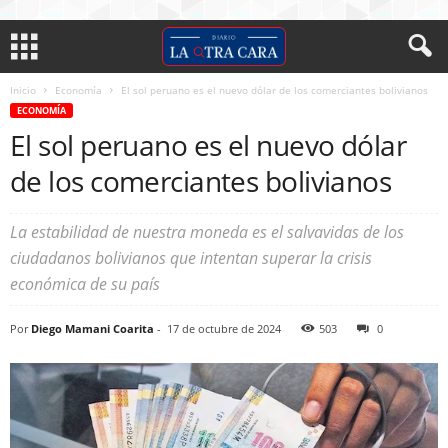
Inicio
Economía
El sol peruano es el nuevo dólar de los comerciantes bolivianos
ECONOMÍA
El sol peruano es el nuevo dólar
de los comerciantes bolivianos
La estabilidad de nuestra moneda es el salvavidas de los
ciudadanos bolivianos que intentan superar la crisis
económica de su país
Por
Diego Mamani Coarita
-
17 de octubre de 2024
503
0