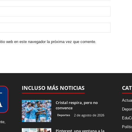
sitio web en este navegador la próxima vez que comente.
INCLUSO MÁS NOTICIAS
CAT
Actua
Cristal respira, pero no
convence
Depor
Deportes
2 de agosto de 2026
EduCu
nte,
Políti
Pinterest, una ventana a la