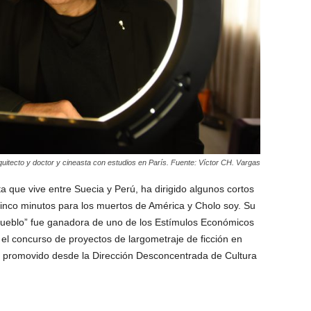
quitecto y doctor y cineasta con estudios en París. Fuente: Víctor CH. Vargas
a que vive entre Suecia y Perú, ha dirigido algunos cortos
inco minutos para los muertos de América y Cholo soy. Su
i pueblo” fue ganadora de uno de los Estímulos Económicos
n el concurso de proyectos de largometraje de ficción en
o promovido desde la Dirección Desconcentrada de Cultura