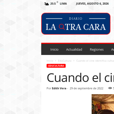
C
LIMA
JUEVES, AGOSTO 6, 2026
20.5
D
i
a
r
i
o
L
a
Inicio
Actualidad
Regiones
A
O
t
Inicio
EduCultura
Cuando el cine identifica cultu
r
EDUCULTURA
a
Cuando el ci
C
a
r
Por
Edith Vera
-
29 de septiembre de 2022
a