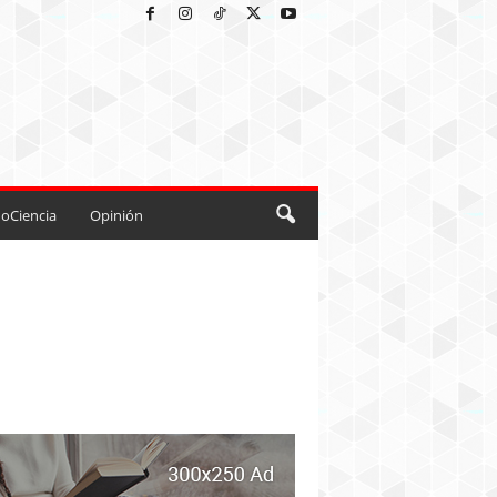
oCiencia
Opinión