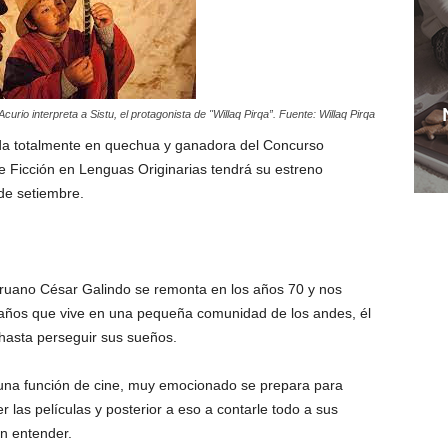
Acurio interpreta a Sistu, el protagonista de "Willaq Pirqa”. Fuente: Willaq Pirqa
lada totalmente en quechua y ganadora del Concurso
 Ficción en Lenguas Originarias tendrá su estreno
de setiembre.
peruano César Galindo se remonta en los años 70 y nos
10 años que vive en una pequeña comunidad de los andes, él
 hasta perseguir sus sueños.
 una función de cine, muy emocionado se prepara para
r las películas y posterior a eso a contarle todo a sus
n entender.