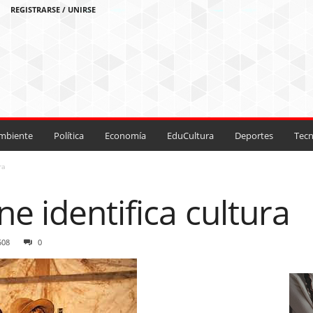
REGISTRARSE / UNIRSE
mbiente
Política
Economía
EduCultura
Deportes
Tecn
ra
ne identifica cultura
508
0