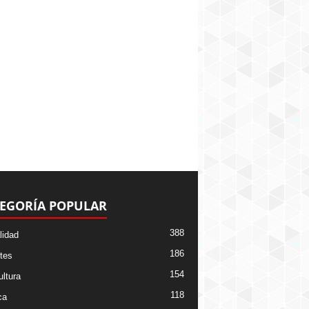
EGORÍA POPULAR
388
lidad
186
tes
154
ltura
118
ca