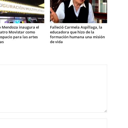
o Mendoza inaugura el
Falleció Carmela Aspíllaga, la
eatro Movistar como
educadora que hizo de la
spacio para las artes
formación humana una misión
as
de vida