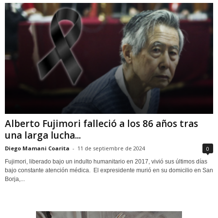
Alberto Fujimori falleció a los 86 años tras
una larga lucha...
Diego Mamani Coarita
-
11 de septiembre de 2024
0
Fujimori, liberado bajo un indulto humanitario en 2017, vivió sus últimos días
bajo constante atención médica. El expresidente murió en su domicilio en San
Borja,...